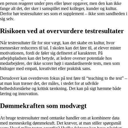
en person reagerer under pres eller løser opgaver, men den kan ikke
fange alt det, der sker i samspillet med kolleger, kunder og kultur.
Derfor bør testresultater ses som et supplement – ikke som sandheden i
sig selv.
Risikoen ved at overvurdere testresultater
Når testresultater får for stor vægt, kan det skabe en kultur, hvor
mennesker reduceres til tal. I skolen kan det føre til, at elever mister
motivationen, fordi de føler sig defineret af karakterer. På
arbejdspladsen kan det betyde, at ledere overser potentiale hos
medarbejdere, der ikke scorer højt i standardiserede tests, men som
bidrager med empati, kreativitet eller praktisk sans.
Derudover kan overdreven fokus på test føre til “teaching to the test” –
at man kun træner det, der måles, i stedet for at udvikle
helhedsforståelse og kritisk tænkning. Det kan på sigt hæmme både
læring og innovation.
Dømmekraften som modvægt
At bruge testresultater med omtanke handler om at kombinere data
med menneskelig dømmekraft. Det kræver, at man stiller spørgsmål