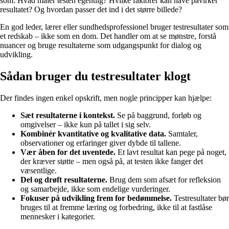
som: Hvad måler testen egentlig? Hvilke faktorer kan have påvirket
resultatet? Og hvordan passer det ind i det større billede?
En god leder, lærer eller sundhedsprofessionel bruger testresultater som
et redskab – ikke som en dom. Det handler om at se mønstre, forstå
nuancer og bruge resultaterne som udgangspunkt for dialog og
udvikling.
Sådan bruger du testresultater klogt
Der findes ingen enkel opskrift, men nogle principper kan hjælpe:
Sæt resultaterne i kontekst.
Se på baggrund, forløb og
omgivelser – ikke kun på tallet i sig selv.
Kombinér kvantitative og kvalitative data.
Samtaler,
observationer og erfaringer giver dybde til tallene.
Vær åben for det uventede.
Et lavt resultat kan pege på noget,
der kræver støtte – men også på, at testen ikke fanger det
væsentlige.
Del og drøft resultaterne.
Brug dem som afsæt for refleksion
og samarbejde, ikke som endelige vurderinger.
Fokuser på udvikling frem for bedømmelse.
Testresultater bør
bruges til at fremme læring og forbedring, ikke til at fastlåse
mennesker i kategorier.