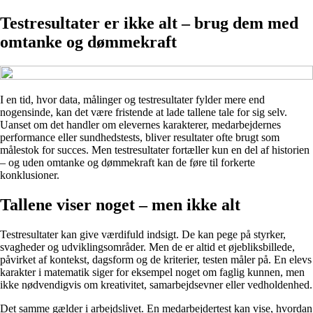
Testresultater er ikke alt – brug dem med
omtanke og dømmekraft
I en tid, hvor data, målinger og testresultater fylder mere end
nogensinde, kan det være fristende at lade tallene tale for sig selv.
Uanset om det handler om elevernes karakterer, medarbejdernes
performance eller sundhedstests, bliver resultater ofte brugt som
målestok for succes. Men testresultater fortæller kun en del af historien
– og uden omtanke og dømmekraft kan de føre til forkerte
konklusioner.
Tallene viser noget – men ikke alt
Testresultater kan give værdifuld indsigt. De kan pege på styrker,
svagheder og udviklingsområder. Men de er altid et øjebliksbillede,
påvirket af kontekst, dagsform og de kriterier, testen måler på. En elevs
karakter i matematik siger for eksempel noget om faglig kunnen, men
ikke nødvendigvis om kreativitet, samarbejdsevner eller vedholdenhed.
Det samme gælder i arbejdslivet. En medarbejdertest kan vise, hvordan