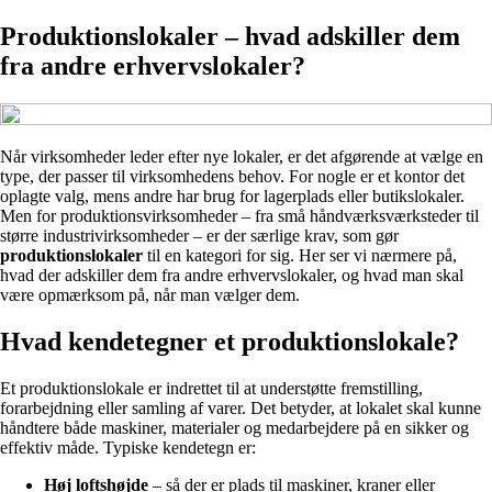
Produktionslokaler – hvad adskiller dem
fra andre erhvervslokaler?
Når virksomheder leder efter nye lokaler, er det afgørende at vælge en
type, der passer til virksomhedens behov. For nogle er et kontor det
oplagte valg, mens andre har brug for lagerplads eller butikslokaler.
Men for produktionsvirksomheder – fra små håndværksværksteder til
større industrivirksomheder – er der særlige krav, som gør
produktionslokaler
til en kategori for sig. Her ser vi nærmere på,
hvad der adskiller dem fra andre erhvervslokaler, og hvad man skal
være opmærksom på, når man vælger dem.
Hvad kendetegner et produktionslokale?
Et produktionslokale er indrettet til at understøtte fremstilling,
forarbejdning eller samling af varer. Det betyder, at lokalet skal kunne
håndtere både maskiner, materialer og medarbejdere på en sikker og
effektiv måde. Typiske kendetegn er:
Høj loftshøjde
– så der er plads til maskiner, kraner eller