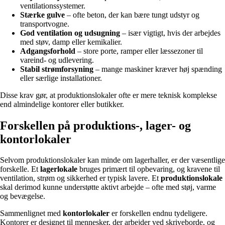
ventilationssystemer.
Stærke gulve
– ofte beton, der kan bære tungt udstyr og
transportvogne.
God ventilation og udsugning
– især vigtigt, hvis der arbejdes
med støv, damp eller kemikalier.
Adgangsforhold
– store porte, ramper eller læssezoner til
vareind- og udlevering.
Stabil strømforsyning
– mange maskiner kræver høj spænding
eller særlige installationer.
Disse krav gør, at produktionslokaler ofte er mere teknisk komplekse
end almindelige kontorer eller butikker.
Forskellen på produktions-, lager- og
kontorlokaler
Selvom produktionslokaler kan minde om lagerhaller, er der væsentlige
forskelle. Et
lagerlokale
bruges primært til opbevaring, og kravene til
ventilation, strøm og sikkerhed er typisk lavere. Et
produktionslokale
skal derimod kunne understøtte aktivt arbejde – ofte med støj, varme
og bevægelse.
Sammenlignet med
kontorlokaler
er forskellen endnu tydeligere.
Kontorer er designet til mennesker, der arbejder ved skriveborde, og