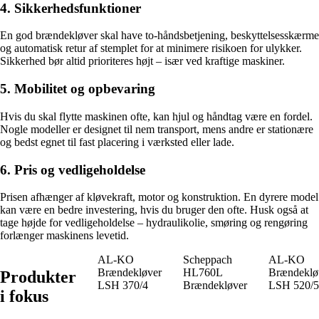
4. Sikkerhedsfunktioner
En god brændekløver skal have to-håndsbetjening, beskyttelsesskærme
og automatisk retur af stemplet for at minimere risikoen for ulykker.
Sikkerhed bør altid prioriteres højt – især ved kraftige maskiner.
5. Mobilitet og opbevaring
Hvis du skal flytte maskinen ofte, kan hjul og håndtag være en fordel.
Nogle modeller er designet til nem transport, mens andre er stationære
og bedst egnet til fast placering i værksted eller lade.
6. Pris og vedligeholdelse
Prisen afhænger af kløvekraft, motor og konstruktion. En dyrere model
kan være en bedre investering, hvis du bruger den ofte. Husk også at
tage højde for vedligeholdelse – hydraulikolie, smøring og rengøring
forlænger maskinens levetid.
AL-KO
Scheppach
AL-KO
Brændekløver
HL760L
Brændeklø
Produkter
LSH 370/4
Brændekløver
LSH 520/5
i fokus