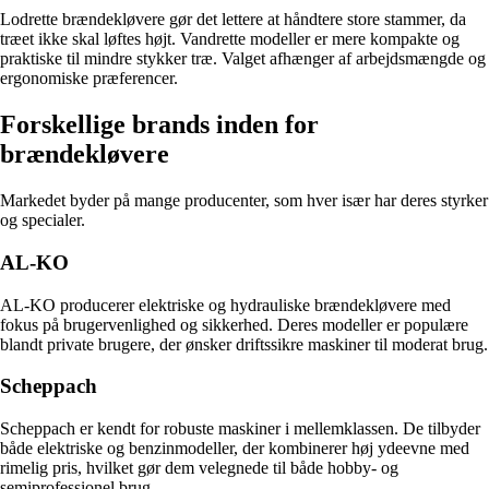
Lodrette brændekløvere gør det lettere at håndtere store stammer, da
træet ikke skal løftes højt. Vandrette modeller er mere kompakte og
praktiske til mindre stykker træ. Valget afhænger af arbejdsmængde og
ergonomiske præferencer.
Forskellige brands inden for
brændekløvere
Markedet byder på mange producenter, som hver især har deres styrker
og specialer.
AL-KO
AL-KO producerer elektriske og hydrauliske brændekløvere med
fokus på brugervenlighed og sikkerhed. Deres modeller er populære
blandt private brugere, der ønsker driftssikre maskiner til moderat brug.
Scheppach
Scheppach er kendt for robuste maskiner i mellemklassen. De tilbyder
både elektriske og benzinmodeller, der kombinerer høj ydeevne med
rimelig pris, hvilket gør dem velegnede til både hobby- og
semiprofessionel brug.