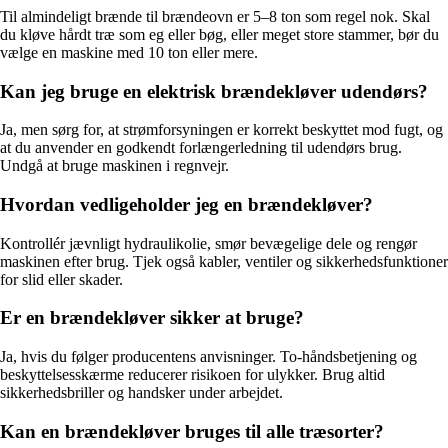
Til almindeligt brænde til brændeovn er 5–8 ton som regel nok. Skal
du kløve hårdt træ som eg eller bøg, eller meget store stammer, bør du
vælge en maskine med 10 ton eller mere.
Kan jeg bruge en elektrisk brændekløver udendørs?
Ja, men sørg for, at strømforsyningen er korrekt beskyttet mod fugt, og
at du anvender en godkendt forlængerledning til udendørs brug.
Undgå at bruge maskinen i regnvejr.
Hvordan vedligeholder jeg en brændekløver?
Kontrollér jævnligt hydraulikolie, smør bevægelige dele og rengør
maskinen efter brug. Tjek også kabler, ventiler og sikkerhedsfunktioner
for slid eller skader.
Er en brændekløver sikker at bruge?
Ja, hvis du følger producentens anvisninger. To-håndsbetjening og
beskyttelsesskærme reducerer risikoen for ulykker. Brug altid
sikkerhedsbriller og handsker under arbejdet.
Kan en brændekløver bruges til alle træsorter?