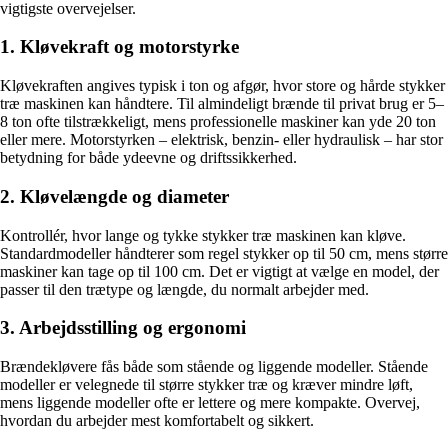
vigtigste overvejelser.
1. Kløvekraft og motorstyrke
Kløvekraften angives typisk i ton og afgør, hvor store og hårde stykker
træ maskinen kan håndtere. Til almindeligt brænde til privat brug er 5–
8 ton ofte tilstrækkeligt, mens professionelle maskiner kan yde 20 ton
eller mere. Motorstyrken – elektrisk, benzin- eller hydraulisk – har stor
betydning for både ydeevne og driftssikkerhed.
2. Kløvelængde og diameter
Kontrollér, hvor lange og tykke stykker træ maskinen kan kløve.
Standardmodeller håndterer som regel stykker op til 50 cm, mens større
maskiner kan tage op til 100 cm. Det er vigtigt at vælge en model, der
passer til den trætype og længde, du normalt arbejder med.
3. Arbejdsstilling og ergonomi
Brændekløvere fås både som stående og liggende modeller. Stående
modeller er velegnede til større stykker træ og kræver mindre løft,
mens liggende modeller ofte er lettere og mere kompakte. Overvej,
hvordan du arbejder mest komfortabelt og sikkert.