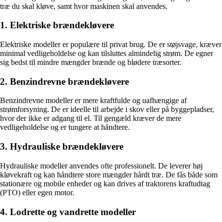
træ du skal kløve, samt hvor maskinen skal anvendes.
1. Elektriske brændekløvere
Elektriske modeller er populære til privat brug. De er støjsvage, kræver
minimal vedligeholdelse og kan tilsluttes almindelig strøm. De egner
sig bedst til mindre mængder brænde og blødere træsorter.
2. Benzindrevne brændekløvere
Benzindrevne modeller er mere kraftfulde og uafhængige af
strømforsyning. De er ideelle til arbejde i skov eller på byggepladser,
hvor der ikke er adgang til el. Til gengæld kræver de mere
vedligeholdelse og er tungere at håndtere.
3. Hydrauliske brændekløvere
Hydrauliske modeller anvendes ofte professionelt. De leverer høj
kløvekraft og kan håndtere store mængder hårdt træ. De fås både som
stationære og mobile enheder og kan drives af traktorens kraftudtag
(PTO) eller egen motor.
4. Lodrette og vandrette modeller