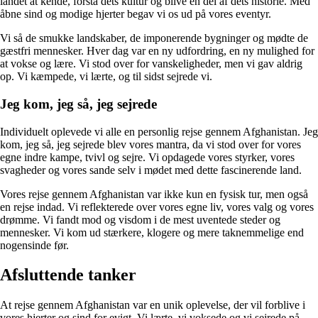
landet at kende, forstå dets kultur og blive en del af dets historie. Med
åbne sind og modige hjerter begav vi os ud på vores eventyr.
Vi så de smukke landskaber, de imponerende bygninger og mødte de
gæstfri mennesker. Hver dag var en ny udfordring, en ny mulighed for
at vokse og lære. Vi stod over for vanskeligheder, men vi gav aldrig
op. Vi kæmpede, vi lærte, og til sidst sejrede vi.
Jeg kom, jeg så, jeg sejrede
Individuelt oplevede vi alle en personlig rejse gennem Afghanistan. Jeg
kom, jeg så, jeg sejrede blev vores mantra, da vi stod over for vores
egne indre kampe, tvivl og sejre. Vi opdagede vores styrker, vores
svagheder og vores sande selv i mødet med dette fascinerende land.
Vores rejse gennem Afghanistan var ikke kun en fysisk tur, men også
en rejse indad. Vi reflekterede over vores egne liv, vores valg og vores
drømme. Vi fandt mod og visdom i de mest uventede steder og
mennesker. Vi kom ud stærkere, klogere og mere taknemmelige end
nogensinde før.
Afsluttende tanker
At rejse gennem Afghanistan var en unik oplevelse, der vil forblive i
vores hjerter og sind for evigt. Vi lærte, vi voksede og vi sejrede på