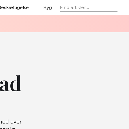
eskæftigelse
Byg
Økonomi
vad
rhed over