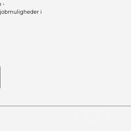
n
•
jobmuligheder i