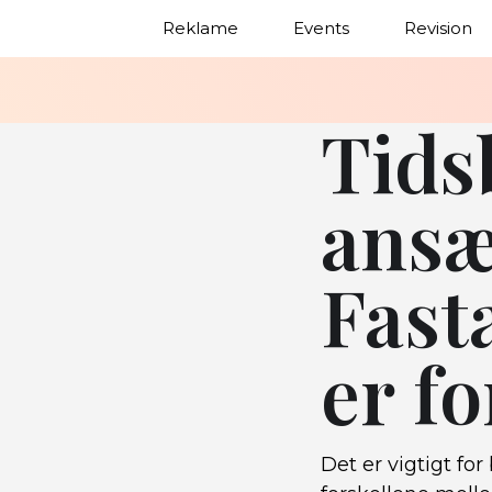
Reklame
Events
Revision
Tids
ansæ
Fast
er f
Det er vigtigt fo