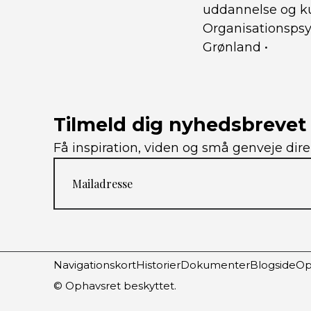
uddannelse og ku
Organisationsps
Grønland
•
Tilmeld dig nyhedsbrevet
Få inspiration, viden og små genveje dire
Navigationskort
Historier
Dokumenter
Blogside
Op
© Ophavsret beskyttet.