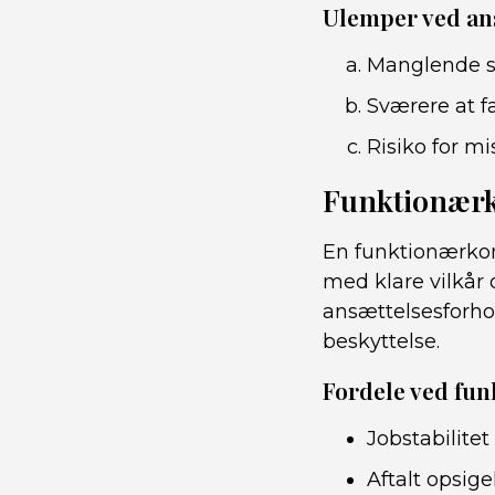
Ulemper ved ans
Manglende s
Sværere at f
Risiko for mi
Funktionærk
En funktionærkon
med klare vilkår
ansættelsesforhol
beskyttelse.
Fordele ved fun
Jobstabilite
Aftalt opsige