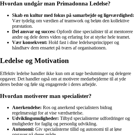
Hvordan undgår man Primadonna Ledelse?
Skab en kultur med fokus på samarbejde og ligeværdighed:
Vær tydelig om værdien af teamwork og beløn den kollektive
præstation.
Del ansvar og succes:
Opfordr dine specialister til at mentorere
andre og dele deres viden og erfaring for at styrke hele teamet.
Vær konsekvent:
Hold fast i dine ledelsesprincipper og
håndhæv dem ensartet på tværs af organisationen.
Ledelse og Motivation
Effektiv ledelse handler ikke kun om at tage beslutninger og delegere
opgaver. Det handler også om at motivere medarbejderne til at yde
deres bedste og føle sig engagerede i deres arbejde.
Hvordan motiverer man specialister?
Anerkendelse:
Ros og anerkend specialisters bidrag
regelmæssigt for at vise værdsættelse.
Udviklingsmuligheder:
Tilbyd specialisterne udfordringer og
muligheder for faglig og personlig udvikling.
Autonomi:
Giv specialisterne tillid og autonomi til at løse
opgaver på deres måde.