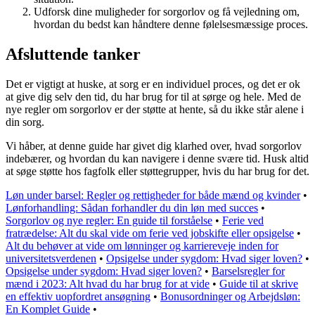
Udforsk dine muligheder for sorgorlov og få vejledning om,
hvordan du bedst kan håndtere denne følelsesmæssige proces.
Afsluttende tanker
Det er vigtigt at huske, at sorg er en individuel proces, og det er ok
at give dig selv den tid, du har brug for til at sørge og hele. Med de
nye regler om sorgorlov er der støtte at hente, så du ikke står alene i
din sorg.
Vi håber, at denne guide har givet dig klarhed over, hvad sorgorlov
indebærer, og hvordan du kan navigere i denne svære tid. Husk altid
at søge støtte hos fagfolk eller støttegrupper, hvis du har brug for det.
Løn under barsel: Regler og rettigheder for både mænd og kvinder
•
Lønforhandling: Sådan forhandler du din løn med succes
•
Sorgorlov og nye regler: En guide til forståelse
•
Ferie ved
fratrædelse: Alt du skal vide om ferie ved jobskifte eller opsigelse
•
Alt du behøver at vide om lønninger og karriereveje inden for
universitetsverdenen
•
Opsigelse under sygdom: Hvad siger loven?
•
Opsigelse under sygdom: Hvad siger loven?
•
Barselsregler for
mænd i 2023: Alt hvad du har brug for at vide
•
Guide til at skrive
en effektiv uopfordret ansøgning
•
Bonusordninger og Arbejdsløn:
En Komplet Guide
•