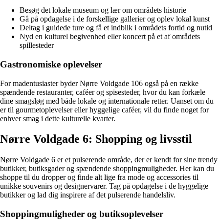
Besøg det lokale museum og lær om områdets historie
Gå på opdagelse i de forskellige gallerier og oplev lokal kunst
Deltag i guidede ture og få et indblik i områdets fortid og nutid
Nyd en kulturel begivenhed eller koncert på et af områdets
spillesteder
Gastronomiske oplevelser
For madentusiaster byder Nørre Voldgade 106 også på en række
spændende restauranter, caféer og spisesteder, hvor du kan forkæle
dine smagsløg med både lokale og internationale retter. Uanset om du
er til gourmetoplevelser eller hyggelige caféer, vil du finde noget for
enhver smag i dette kulturelle kvarter.
Nørre Voldgade 6: Shopping og livsstil
Nørre Voldgade 6 er et pulserende område, der er kendt for sine trendy
butikker, butiksgader og spændende shoppingmuligheder. Her kan du
shoppe til du dropper og finde alt lige fra mode og accessories til
unikke souvenirs og designervarer. Tag på opdagelse i de hyggelige
butikker og lad dig inspirere af det pulserende handelsliv.
Shoppingmuligheder og butiksoplevelser