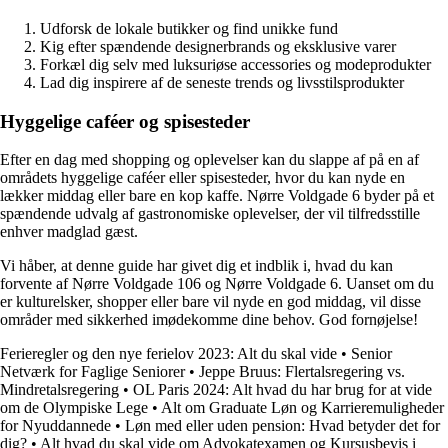
Udforsk de lokale butikker og find unikke fund
Kig efter spændende designerbrands og eksklusive varer
Forkæl dig selv med luksuriøse accessories og modeprodukter
Lad dig inspirere af de seneste trends og livsstilsprodukter
Hyggelige caféer og spisesteder
Efter en dag med shopping og oplevelser kan du slappe af på en af
områdets hyggelige caféer eller spisesteder, hvor du kan nyde en
lækker middag eller bare en kop kaffe. Nørre Voldgade 6 byder på et
spændende udvalg af gastronomiske oplevelser, der vil tilfredsstille
enhver madglad gæst.
Vi håber, at denne guide har givet dig et indblik i, hvad du kan
forvente af Nørre Voldgade 106 og Nørre Voldgade 6. Uanset om du
er kulturelsker, shopper eller bare vil nyde en god middag, vil disse
områder med sikkerhed imødekomme dine behov. God fornøjelse!
Ferieregler og den nye ferielov 2023: Alt du skal vide
•
Senior
Netværk for Faglige Seniorer
•
Jeppe Bruus: Flertalsregering vs.
Mindretalsregering
•
OL Paris 2024: Alt hvad du har brug for at vide
om de Olympiske Lege
•
Alt om Graduate Løn og Karrieremuligheder
for Nyuddannede
•
Løn med eller uden pension: Hvad betyder det for
dig?
•
Alt hvad du skal vide om Advokatexamen og Kursusbevis i