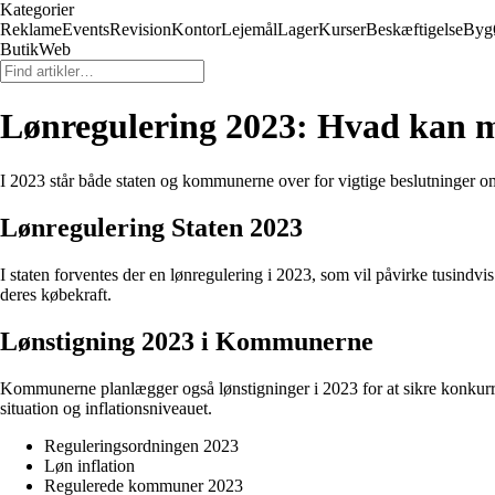
Kategorier
Reklame
Events
Revision
Kontor
Lejemål
Lager
Kurser
Beskæftigelse
Byg
ButikWeb
Lønregulering 2023: Hvad kan 
I 2023 står både staten og kommunerne over for vigtige beslutninger o
Lønregulering Staten 2023
I staten forventes der en lønregulering i 2023, som vil påvirke tusindv
deres købekraft.
Lønstigning 2023 i Kommunerne
Kommunerne planlægger også lønstigninger i 2023 for at sikre konkur
situation og inflationsniveauet.
Reguleringsordningen 2023
Løn inflation
Regulerede kommuner 2023