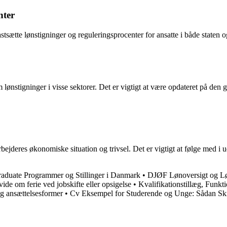
nter
stsætte lønstigninger og reguleringsprocenter for ansatte i både state
om lønstigninger i visse sektorer. Det er vigtigt at være opdateret på de
ejderes økonomiske situation og trivsel. Det er vigtigt at følge med i u
aduate Programmer og Stillinger i Danmark
•
DJØF Lønoversigt og Løn
vide om ferie ved jobskifte eller opsigelse
•
Kvalifikationstillæg, Funkt
og ansættelsesformer
•
Cv Eksempel for Studerende og Unge: Sådan Sk