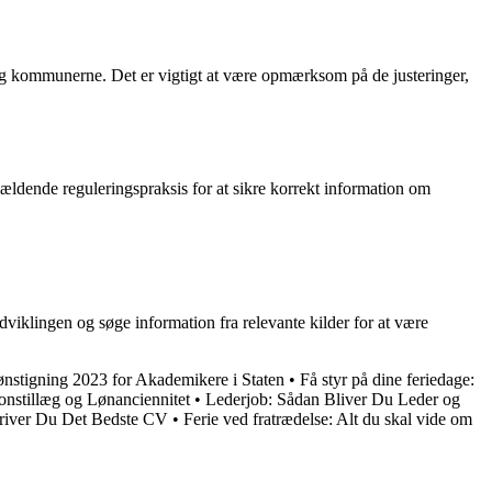
n og kommunerne. Det er vigtigt at være opmærksom på de justeringer,
n gældende reguleringspraksis for at sikre korrekt information om
dviklingen og søge information fra relevante kilder for at være
stigning 2023 for Akademikere i Staten
•
Få styr på dine feriedage:
ionstillæg og Lønanciennitet
•
Lederjob: Sådan Bliver Du Leder og
river Du Det Bedste CV
•
Ferie ved fratrædelse: Alt du skal vide om