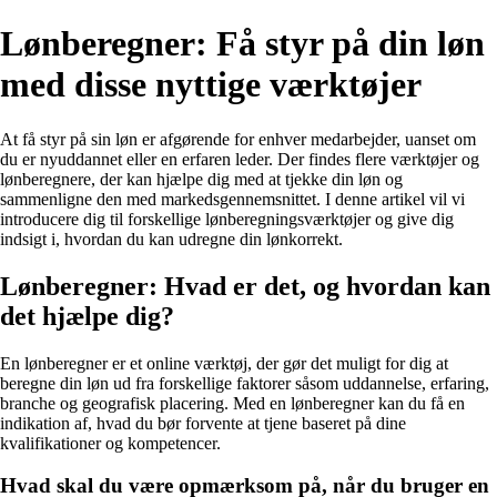
Lønberegner: Få styr på din løn
med disse nyttige værktøjer
At få styr på sin løn er afgørende for enhver medarbejder, uanset om
du er nyuddannet eller en erfaren leder. Der findes flere værktøjer og
lønberegnere, der kan hjælpe dig med at tjekke din løn og
sammenligne den med markedsgennemsnittet. I denne artikel vil vi
introducere dig til forskellige lønberegningsværktøjer og give dig
indsigt i, hvordan du kan udregne din lønkorrekt.
Lønberegner: Hvad er det, og hvordan kan
det hjælpe dig?
En lønberegner er et online værktøj, der gør det muligt for dig at
beregne din løn ud fra forskellige faktorer såsom uddannelse, erfaring,
branche og geografisk placering. Med en lønberegner kan du få en
indikation af, hvad du bør forvente at tjene baseret på dine
kvalifikationer og kompetencer.
Hvad skal du være opmærksom på, når du bruger en