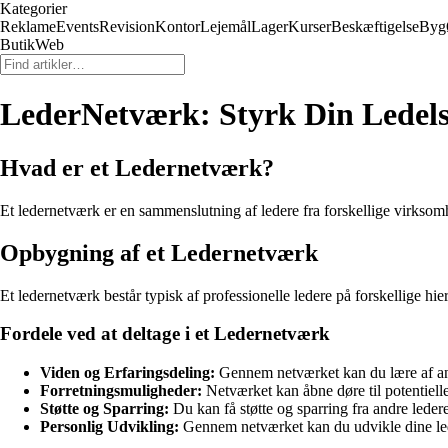
Kategorier
Reklame
Events
Revision
Kontor
Lejemål
Lager
Kurser
Beskæftigelse
Byg
ButikWeb
LederNetværk: Styrk Din Ledel
Hvad er et Ledernetværk?
Et ledernetværk er en sammenslutning af ledere fra forskellige virksomh
Opbygning af et Ledernetværk
Et ledernetværk består typisk af professionelle ledere på forskellige 
Fordele ved at deltage i et Ledernetværk
Viden og Erfaringsdeling:
Gennem netværket kan du lære af and
Forretningsmuligheder:
Netværket kan åbne døre til potentiell
Støtte og Sparring:
Du kan få støtte og sparring fra andre ledere
Personlig Udvikling:
Gennem netværket kan du udvikle dine ledel