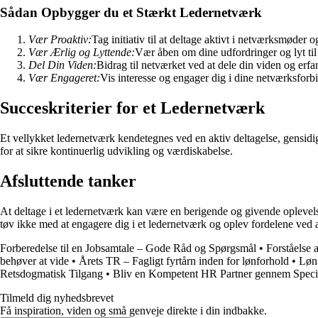
Sådan Opbygger du et Stærkt Ledernetværk
Vær Proaktiv:
Tag initiativ til at deltage aktivt i netværksmøder 
Vær Ærlig og Lyttende:
Vær åben om dine udfordringer og lyt til
Del Din Viden:
Bidrag til netværket ved at dele din viden og erf
Vær Engageret:
Vis interesse og engager dig i dine netværksforb
Succeskriterier for et Ledernetværk
Et vellykket ledernetværk kendetegnes ved en aktiv deltagelse, gensid
for at sikre kontinuerlig udvikling og værdiskabelse.
Afsluttende tanker
At deltage i et ledernetværk kan være en berigende og givende oplevelse
tøv ikke med at engagere dig i et ledernetværk og oplev fordelene ved a
Forberedelse til en Jobsamtale – Gode Råd og Spørgsmål
•
Forståelse a
behøver at vide
•
Årets TR – Fagligt fyrtårn inden for lønforhold
•
Løn 
Retsdogmatisk Tilgang
•
Bliv en Kompetent HR Partner gennem Specia
Tilmeld dig nyhedsbrevet
Få inspiration, viden og små genveje direkte i din indbakke.