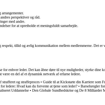
og arrangementer.
 andres perspektiver og råd.
aringer med andre.
indelser for at opretholde et meningsfuldt samarbejde.
ig respekt, tillid og ærlig kommunikation mellem medlemmerne. Det er v
 for enhver leder. Det kan åbne døre til nye muligheder, styrke dine ko
t være en del af et dynamisk netværk af erfarne ledere.
f strafferet og straffeproces
•
Guide til at Kickstarte din Karriere som F
for ledere: Hvad kan du forvente at tjene som leder?
•
Barselsregler fo
liseret Uddannelse
•
Den Globale Sundhedskrise og De 8 Milliarder 