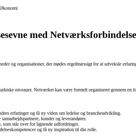
Økonomi
sesevne med Netværksforbindels
eder og organisationer, der mødes regelmæssigt for at udveksle erfaring
hierarkiske niveauer. Netværket kan være formelt organiseret gennem en 
res erfaringer og få ny viden om ledelse og brancheudvikling.
e samarbejdspartnere, kunder og leverandører.
, som står over for lignende udfordringer.
seskompetencer og få ny inspiration til din rolle.