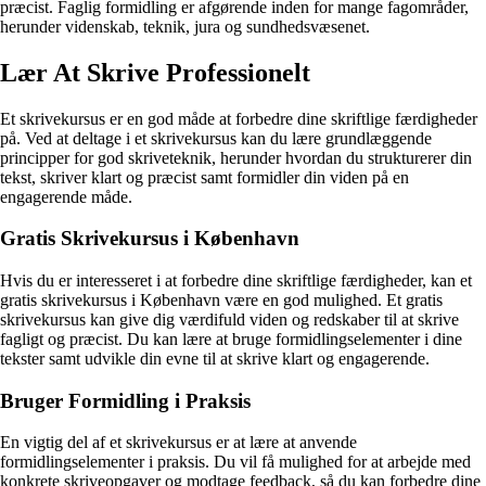
præcist. Faglig formidling er afgørende inden for mange fagområder,
herunder videnskab, teknik, jura og sundhedsvæsenet.
Lær At Skrive Professionelt
Et skrivekursus er en god måde at forbedre dine skriftlige færdigheder
på. Ved at deltage i et skrivekursus kan du lære grundlæggende
principper for god skriveteknik, herunder hvordan du strukturerer din
tekst, skriver klart og præcist samt formidler din viden på en
engagerende måde.
Gratis Skrivekursus i København
Hvis du er interesseret i at forbedre dine skriftlige færdigheder, kan et
gratis skrivekursus i København være en god mulighed. Et gratis
skrivekursus kan give dig værdifuld viden og redskaber til at skrive
fagligt og præcist. Du kan lære at bruge formidlingselementer i dine
tekster samt udvikle din evne til at skrive klart og engagerende.
Bruger Formidling i Praksis
En vigtig del af et skrivekursus er at lære at anvende
formidlingselementer i praksis. Du vil få mulighed for at arbejde med
konkrete skriveopgaver og modtage feedback, så du kan forbedre dine