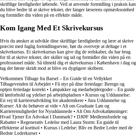
skriftlige færdigheder løbende. Ved at anvende formidling i praksis kan
du blive bedre til at skrive tekster, der fanger læserens opmærksomhed
og formidler din viden på en effektiv måde.
Kom Igang Med Et Skrivekursus
Hvis du ønsker at udvikle dine skriftlige færdigheder og lære at skrive
præcist med faglig formidlingsevne, bør du overveje at deltage i et
skrivekursus. Et skrivekursus kan give dig de redskaber, du har brug
for til at skrive tekster, der skiller sig ud og formidler din viden på en
professionel måde. Så tilmeld dig et skrivekursus i København i dag og
tag det første skridt mod at blive en dygtigere skribent.
Velkommen Tilbage fra Barsel – En Guide til en Vellykket
Tilbagevenden til Arbejdet
•
Få styr på dine feriedage: Beregn og
optjen feriedage korrekt
•
Lønpakker og medarbejdergoder – En guide
til lønforhold og ydelser på arbejdspladsen
•
Kursus og Uddannelse:
En vej til karriereudvikling for akademikere
•
Jura Uddannelse og
Kurser: Alt du behøver at vide
•
Alt om Graduate Løn og
Karrieremuligheder for Nyuddannede
•
Alt Om Advokatlønninger:
Hvad Tjener En Advokat I Danmark?
•
DJØF Medlemsfordele og
Rabatter
•
Regenerativ Ledelse med Laura Storm: En guide til
effekterne af kortisol
•
Kursus i Ledelse: Bliv en Bedre Leder med de
Bedste Lederkurser
•