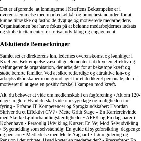
Det er afgørende, at lønningerne i Kræftens Bekæmpelse er i
overensstemmelse med markedsvilkår og branchestandarder, for at
kunne tiltrække og fastholde dygtige og motiverede medarbejdere.
Organisationen bør have fokus på at belønne medarbejdernes indsats
og skabe incitamenter for fortsat udvikling og engagement.
Afsluttende Bemærkninger
Samlet set er direktørens løn, ledernes overenskomst og lønninger i
Kræftens Bekæmpelse væsentlige elementer i at drive en effektiv og
velfungerende organisation, der arbejder for at bekæmpe kræft og
støtte berørte familier. Ved at sikre retfærdige og attraktive løn- og
arbejdsvilkår skaber man grundlaget for et dedikeret personale, der er
motiveret til at gøre en positiv forskel i kampen mod kræft.
Alt, du behøver at vide om medlemskab i en fagforening
•
Alt om 120-
dages reglen: Hvad du skal vide om sygedage og muligheden for
fyring
•
Erfarne IT Kompetencer og Sprogkundskaber: Hvordan
Skriver du et Effektivt CV?
•
Mette Grith Stage – En Karrierekvinde
med Stærke Lønforhandlingsfærdigheder
•
AFFK og Fredagsbarer i
København
•
Personlig Udvikling Kurser: En Vej Mod Selvudvikling
•
Sygemelding som selvstændig: En guide til sygeforsikring, dagpenge
og pension
•
Medledelse med Mette Aagaard
•
Lønregulering og
Pension i det private: Hvad koster en medarbejder?
•
Pressefotos: En