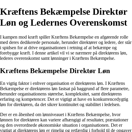
Kræftens Bekæmpelse Direktør
Løn og Ledernes Overenskomst
I kampen mod kræft spiller Kræftens Bekæmpelse en afgørende rolle
med deres dedikerede personale, herunder direktører og ledere, der står
i spidsen for at drive organisationen i retning af at bekæmpe og
forebygge kræft. I denne artikel vil vi se nærmere på direktørens løn,
lederes overenskomst samt lønninger i Kræftens Bekæmpelse.
Kræftens Bekæmpelse Direktør Løn
En vigtig faktor i enhver organisation er direktørens løn. I Kræftens
Bekæmpelse er direktørens løn fastsat på baggrund af flere parametre,
herunder organisationens størrelse, kompleksitet, samt direktørens
erfaring og kompetencer. Det er vigtigt at have en konkurrencedygtig
løn for direktøren, da det sikrer kontinuitet og stabilitet i ledelsen.
Der er en åbenhed om lønniveauet i Kræftens Bekæmpelse, hvor
lønnen for direktøren kan variere afhængigt af resultater, præstationer
og den overordnede økonomiske situation i organisationen. Det er
vigtigt at direktørens løn er rimelig og retfærdig i forhold til de opgaver