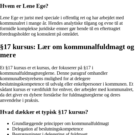
Hvem er Lene Ege?
Lene Ege er jurist med speciale i offentlig ret og har arbejdet med
kommunalret i mange år. Hendes analytiske tilgang og evne til at
formidle komplekse juridiske emner gør hende til en eftertragtet
foredragsholder og konsulent på området.
§17 kursus: Lær om kommunalfuldmagt og
mere
Et §17 kursus er et kursus, der fokuserer på §17 i
kommunalfuldmagtsreglerne. Denne paragraf omhandler
kommunalbestyrelsens mulighed for at delegere
beslutningskompetence til udvalg eller enkeltpersoner i kommunen. Et
sådant kursus er værdifuldt for enhver, der arbejder med kommunalret,
da det giver en dybere forståelse for fuldmagtsreglerne og deres
anvendelse i praksis.
Hvad dækker et typisk §17 kursus?
Grundlæggende principper om kommunalfuldmagt
Delegation af beslutningskompetence
Begrænsninger i delegering af fuldmagt