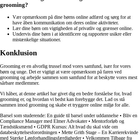
grooming?
Vær opmærksom på dine børns online adfærd og sørg for at
have åben kommunikation om deres online aktiviteter.
Lær dine børn om vigtigheden af privatliv og grænser online.
Undervis dine børn i at identificere og rapportere usikre eller
mistænkelige situationer.
Konklusion
Grooming er en alvorlig trussel mod vores samfund, især for vores
børn og unge. Det er vigtigt at være opmærksom på faren ved
grooming og arbejde sammen som samfund for at beskytte vores mest
sårbare medlemmer.
Vi håber, at denne artikel har givet dig en bedre forståelse for, hvad
grooming er, og hvordan vi bedst kan forebygge det. Lad os stå
sammen imod grooming og skabe et tryggere online miljø for alle.
Barsel som studerende: En guide til barsel under uddannelse
•
Bliv en
Compliance Manager med Elmer Advokater
•
Mentorforløb og
Tændstiksmænd
•
GDPR Kursus: Alt hvad du skal vide om
databeskyttelsesforordningen
•
Mette Grith Stage – En Karrierekvinde
med Stærke Lønforhandlingsfærdigheder
•
Velkommen Tilbage fra