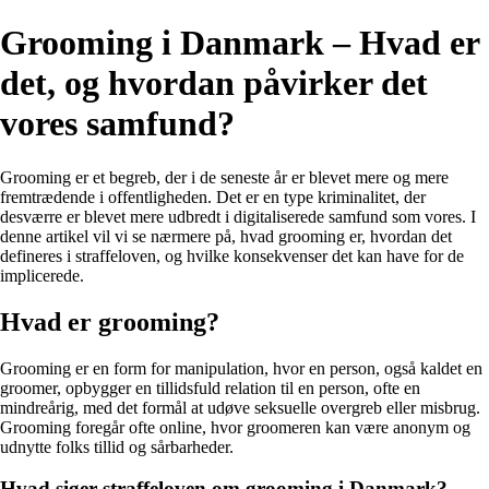
Grooming i Danmark – Hvad er
det, og hvordan påvirker det
vores samfund?
Grooming er et begreb, der i de seneste år er blevet mere og mere
fremtrædende i offentligheden. Det er en type kriminalitet, der
desværre er blevet mere udbredt i digitaliserede samfund som vores. I
denne artikel vil vi se nærmere på, hvad grooming er, hvordan det
defineres i straffeloven, og hvilke konsekvenser det kan have for de
implicerede.
Hvad er grooming?
Grooming er en form for manipulation, hvor en person, også kaldet en
groomer, opbygger en tillidsfuld relation til en person, ofte en
mindreårig, med det formål at udøve seksuelle overgreb eller misbrug.
Grooming foregår ofte online, hvor groomeren kan være anonym og
udnytte folks tillid og sårbarheder.
Hvad siger straffeloven om grooming i Danmark?