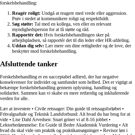
forskelsbehandling:
Reagér roligt:
Undgå at reagere med vrede eller aggression.
Prøv i stedet at kommunikere roligt og respektfuldt.
Søg støtte:
Tal med en kollega, ven eller en relevant
myndighedsperson for at få støtte og råd.
Rapportér det:
Hvis forskelsbehandlingen sker på
arbejdspladsen, så rapportér det til din leder eller HR-afdeling.
Uddan dig selv:
Lær mere om dine rettigheder og de love, der
beskytter mod forskelsbehandling.
Afsluttende tanker
Forskelsbehandling er en uacceptabel adfærd, der har negative
konsekvenser for individet og samfundet som helhed. Det er vigtigt at
bekæmpe forskelsbehandling gennem oplysning, handling og
solidaritet. Sammen kan vi skabe en mere retfærdig og inkluderende
verden for alle.
Lær at investere
•
Civile retssager: Din guide til retssagsforløbet
•
Fritvalgsaftale og Teknisk Landsforbund: Alt hvad du har brug for at
vide
•
Lise Dahl Arvedsen: Snart griner vi af 8-16 jobbet
•
Lektorbedømmelse: En Guide til Bedre Akademisk Vurdering
•
Alt
hvad du skal vide om praktik og praktikansøgninger
•
Revisor løn i