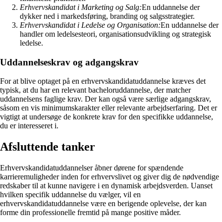
Erhvervskandidat i Marketing og Salg:
En uddannelse der
dykker ned i markedsføring, branding og salgsstrategier.
Erhvervskandidat i Ledelse og Organisation:
En uddannelse der
handler om ledelsesteori, organisationsudvikling og strategisk
ledelse.
Uddannelseskrav og adgangskrav
For at blive optaget på en erhvervskandidatuddannelse kræves det
typisk, at du har en relevant bacheloruddannelse, der matcher
uddannelsens faglige krav. Der kan også være særlige adgangskrav,
såsom en vis minimumskarakter eller relevante arbejdserfaring. Det er
vigtigt at undersøge de konkrete krav for den specifikke uddannelse,
du er interesseret i.
Afsluttende tanker
Erhvervskandidatuddannelser åbner dørene for spændende
karrieremuligheder inden for erhvervslivet og giver dig de nødvendige
redskaber til at kunne navigere i en dynamisk arbejdsverden. Uanset
hvilken specifik uddannelse du vælger, vil en
erhvervskandidatuddannelse være en berigende oplevelse, der kan
forme din professionelle fremtid på mange positive måder.