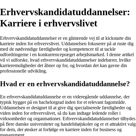
Erhvervskandidatuddannelser:
Karriere i erhvervslivet
Erhvervskandidatuddannelser er en glimrende vej til at kickstarte din
karriere inden for erhvervslivet. Uddannelsen fokuserer på at ruste dig
med de nødvendige færdigheder og kompetencer til at tackle
udfordringerne i en konkurrencepræget arbejdsmarked. I denne artikel
vil vi udforske, hvad erhvervskandidatuddannelser indebærer, hvilke
karrieremuligheder det åbner op for, og hvordan det kan gavne din
professionelle udvikling.
Hvad er en erhvervskandidatuddannelse?
En erhvervskandidatuddannelse er en videregående uddannelse, der
typisk bygger på en bachelorgrad inden for et relevant fagområde.
Uddannelsen er designet til at give dig specialiserede færdigheder og
viden inden for erhvervslivet, så du kan indtage ledende roller i
virksomheder og organisationer. Erhvervskandidatuddannelser tilbydes
på flere danske universiteter og handelshøjskoler og er et attraktivt valg
for dem, der ønsker at forfølge en karriere inden for business og
management.