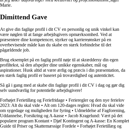
Marie.
Dimittend Gave
At give din faglige profil i dit CV en personlig og unik vinkel kan
være nøglen til at fange arbejdsgivers opmærksomhed. Ved at
præsentere dine kompetencer, styrker og karriereønsker på en
overbevisende måde kan du skabe en stærk forbindelse til det
pågældende job.
Brug eksemplet på en faglig profil nøje til at skræddersy din egen
profiltekst, så den afspejler dine unikke egenskaber, mål og
aspirationer. Husk altid at være ærlig og præcis i din præsentation, da
en stærk faglig profil er baseret på troværdighed og autenticitet.
Så gå i gang med at skabe din faglige profil i dit CV i dag og gør dig
selv uundværlig for potentielle arbejdsgivere!
Forhøjet Ferietillæg og Feriefridage
•
Ferieregler og den nye ferielov
2023: Alt du skal vide
•
Alt om 120-dages reglen: Hvad du skal vide
om sygedage og muligheden for fyring
•
Udmeldelse af Fagforening,
Uddannelse, Forsikring og A-kasse
•
Jacob Kragelund: Vært på det
populære program Kontant
•
Djøf Kontingent og A-kasse: En Komplet
Guide til Priser og Skattemæssige Fordele
•
Forhøjet Ferietillæg og