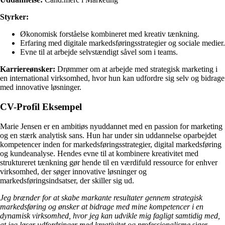
Styrker:
Økonomisk forståelse kombineret med kreativ tænkning.
Erfaring med digitale markedsføringsstrategier og sociale medier.
Evne til at arbejde selvstændigt såvel som i teams.
Karriereønsker:
Drømmer om at arbejde med strategisk marketing i
en international virksomhed, hvor hun kan udfordre sig selv og bidrage
med innovative løsninger.
CV-Profil Eksempel
Marie Jensen er en ambitiøs nyuddannet med en passion for marketing
og en stærk analytisk sans. Hun har under sin uddannelse oparbejdet
kompetencer inden for markedsføringsstrategier, digital markedsføring
og kundeanalyse. Hendes evne til at kombinere kreativitet med
struktureret tænkning gør hende til en værdifuld ressource for enhver
virksomhed, der søger innovative løsninger og
markedsføringsindsatser, der skiller sig ud.
Jeg brænder for at skabe markante resultater gennem strategisk
markedsføring og ønsker at bidrage med mine kompetencer i en
dynamisk virksomhed, hvor jeg kan udvikle mig fagligt samtidig med,
at jeg løser udfordringer med kreativitet og professionalisme,
siger