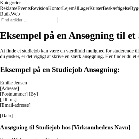
Kategorier
Reklame
Events
Revision
Kontor
Lejemål
Lager
Kurser
Beskæftigelse
Byg
ButikWeb
Eksempel på en Ansøgning til et
At finde et studiejob kan være en værdifuld mulighed for studerende til a
du ønsker, er det vigtigt at skrive en stærk ansøgning. Her finder du et
Eksempel på en Studiejob Ansøgning:
Emilie Jensen
[Adresse]
[Postnummer] [By]
[Tlf. nr.]
[Email-adresse]
[Dato]
Ansøgning til Studiejob hos [Virksomhedens Navn]