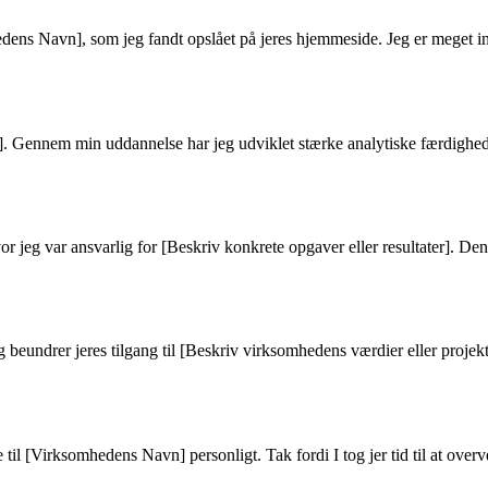
dens Navn], som jeg fandt opslået på jeres hjemmeside. Jeg er meget int
ng]. Gennem min uddannelse har jeg udviklet stærke analytiske færdighede
 hvor jeg var ansvarlig for [Beskriv konkrete opgaver eller resultater].
eg beundrer jeres tilgang til [Beskriv virksomhedens værdier eller proje
til [Virksomhedens Navn] personligt. Tak fordi I tog jer tid til at overve