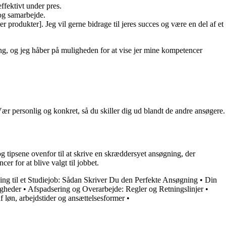
ffektivt under pres.
 og samarbejde.
r produkter]. Jeg vil gerne bidrage til jeres succes og være en del af et
ning, og jeg håber på muligheden for at vise jer mine kompetencer
 Vær personlig og konkret, så du skiller dig ud blandt de andre ansøgere.
og tipsene ovenfor til at skrive en skræddersyet ansøgning, der
r for at blive valgt til jobbet.
g til et Studiejob: Sådan Skriver Du den Perfekte Ansøgning
•
Din
igheder
•
Afspadsering og Overarbejde: Regler og Retningslinjer
•
f løn, arbejdstider og ansættelsesformer
•