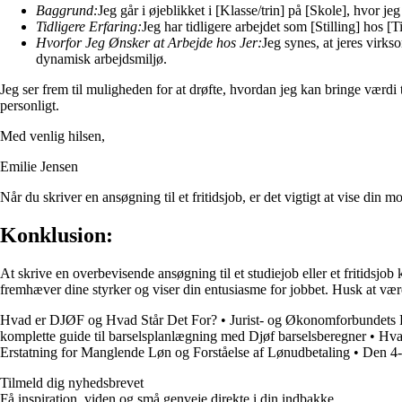
Baggrund:
Jeg går i øjeblikket i [Klasse/trin] på [Skole], hvor 
Tidligere Erfaring:
Jeg har tidligere arbejdet som [Stilling] hos 
Hvorfor Jeg Ønsker at Arbejde hos Jer:
Jeg synes, at jeres virks
dynamisk arbejdsmiljø.
Jeg ser frem til muligheden for at drøfte, hvordan jeg kan bringe værdi
personligt.
Med venlig hilsen,
Emilie Jensen
Når du skriver en ansøgning til et fritidsjob, er det vigtigt at vise din
Konklusion:
At skrive en overbevisende ansøgning til et studiejob eller et fritidsjo
fremhæver dine styrker og viser din entusiasme for jobbet. Husk at være s
Hvad er DJØF og Hvad Står Det For?
•
Jurist- og Økonomforbundets F
komplette guide til barselsplanlægning med Djøf barselsberegner
•
Hva
Erstatning for Manglende Løn og Forståelse af Lønudbetaling
•
Den 4-
Tilmeld dig nyhedsbrevet
Få inspiration, viden og små genveje direkte i din indbakke.