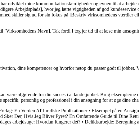
jeg har udviklet mine kommunikationsfærdigheder og evnen til at arbejde e
[Tidligere Arbejdsplads], hvor jeg lærte vigtigheden af god kundeservice
omhed skiller sig ud for sin fokus på [Beskriv virksomhedens værdier elle
 til [Virksomhedens Navn]. Tak fordi I tog jer tid til at læse min ansøg
 motivation, dine kompetencer og hvorfor netop du passer godt til jobbet.
b kan være afgørende for din succes i at lande jobbet. Brug eksemplerne 
pecifik, personlig og professionel i din ansøgning for at øge dine chance
orlag: En Verden Af Juridiske Publikationer
•
Eksempel på en Ansøgnin
d Sker Der, Hvis Jeg Bliver Fyret? En Omfattende Guide til Dine Rett
dages arbejdsuge: Hvordan fungerer det?
•
Deltidsarbejde: Beregning a