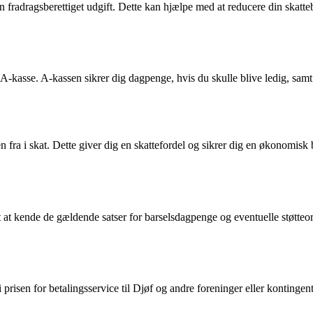
en fradragsberettiget udgift. Dette kan hjælpe med at reducere din skat
-kasse. A-kassen sikrer dig dagpenge, hvis du skulle blive ledig, samt ø
ra i skat. Dette giver dig en skattefordel og sikrer dig en økonomisk bu
tigt at kende de gældende satser for barselsdagpenge og eventuelle støtte
risen for betalingsservice til Djøf og andre foreninger eller kontinge