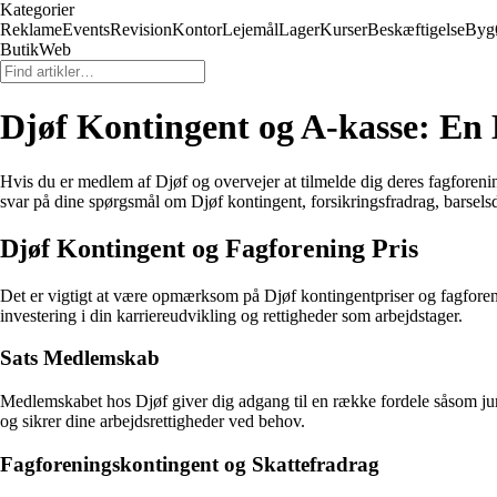
Kategorier
Reklame
Events
Revision
Kontor
Lejemål
Lager
Kurser
Beskæftigelse
Byg
ButikWeb
Djøf Kontingent og A-kasse: En 
Hvis du er medlem af Djøf og overvejer at tilmelde dig deres fagforenin
svar på dine spørgsmål om Djøf kontingent, forsikringsfradrag, barsel
Djøf Kontingent og Fagforening Pris
Det er vigtigt at være opmærksom på Djøf kontingentpriser og fagforen
investering i din karriereudvikling og rettigheder som arbejdstager.
Sats Medlemskab
Medlemskabet hos Djøf giver dig adgang til en række fordele såsom jurid
og sikrer dine arbejdsrettigheder ved behov.
Fagforeningskontingent og Skattefradrag