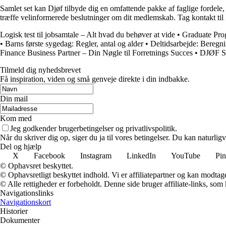
Samlet set kan Djøf tilbyde dig en omfattende pakke af faglige fordele
træffe velinformerede beslutninger om dit medlemskab. Tag kontakt ti
Logisk test til jobsamtale – Alt hvad du behøver at vide
•
Graduate Pro
•
Barns første sygedag: Regler, antal og alder
•
Deltidsarbejde: Beregni
Finance Business Partner – Din Nøgle til Forretnings Succes
•
DJØF Su
Tilmeld dig nyhedsbrevet
Få inspiration, viden og små genveje direkte i din indbakke.
Din mail
Kom med
Jeg godkender brugerbetingelser og privatlivspolitik.
Når du skriver dig op, siger du ja til vores betingelser. Du kan naturlig
Del og hjælp
X
Facebook
Instagram
LinkedIn
YouTube
Pin
© Ophavsret beskyttet.
© Ophavsretligt beskyttet indhold. Vi er affiliatepartner og kan modtag
© Alle rettigheder er forbeholdt. Denne side bruger affiliate-links, som
Navigationslinks
Navigationskort
Historier
Dokumenter