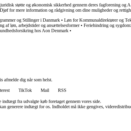
, juridisk støtte og økonomisk sikkerhed gennem deres fagforening og A-
l Djøf for mere information og rådgivning om dine muligheder og retti
grammer og Stillinger i Danmark
•
Løn for Kommunaldirektører og Tek
ng af løn, arbejdstider og ansættelsesformer
•
Feriehindring og sygdom:
ndhedsforsikring hos Aon Denmark
•
vis afmelde dig når som helst.
terest
TikTok
Mail
RSS
e indtægt fra udvalgte køb foretaget gennem vores side.
 kan generere indtægt for os. Indholdet må ikke gengives, videredistribue