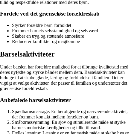
tillid og respektfulde relationer med deres børn.
Fordele ved det grænseløse forældreskab
Styrker forældre-barn-forholdet
Fremmer barnets selvstændighed og selvværd
Skaber en tryg og støttende atmosfære
Reducerer konflikter og magtkampe
Barselsaktiviteter
Under barslen har forældre mulighed for at tilbringe kvalitetstid med
deres nyfødte og styrke båndet mellem dem. Barselsaktiviteter kan
bidrage til at skabe glæde, læring og forbindelse i familien. Det er
vigtigt at vælge aktiviteter, der passer til familien og understøtter det
grænseløse forældreskab.
Anbefalede barselsaktiviteter
Spædbarnsmassage: En beroligende og nærværende aktivitet,
der fremmer kontakt mellem forælder og barn.
Småbørnssvømning: En sjov og stimulerende måde at styrke
barnets motoriske færdigheder og tillid til vand.
Fælles læsning: Læsning er en fantastisk måde at skabe hygge