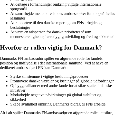
At deltage i forhandlinger omkring vigtige internationale
spørgsmål
At samarbejde med andre landes ambassadører for at opnå fælles
løsninger
At rapportere til den danske regering om FNs arbejde og
beslutninger
At være en talsperson for danske prioriteter såsom
menneskerettigheder, bæredygtig udvikling og fred og sikkerhed
Hvorfor er rollen vigtig for Danmark?
Danmarks FN-ambassadør spiller en afgørende rolle for landets
position og indflydelse i det internationale samfund. Ved at have en
dedikeret ambassadør i FN kan Danmark:
Styrke sin stemme i vigtige beslutningsprocesser
Promovere danske værdier og løsninger på globale udfordringer
Opbygge alliancer med andre lande for at sikre støtte til danske
initiativer
Modarbejde negative påvirkninger på global stabilitet og
sikkerhed
Skabe synlighed omkring Danmarks bidrag til FNs arbejde
Alt i alt spiller Danmarks FN-ambassadør en afgørende rolle i at sikre,