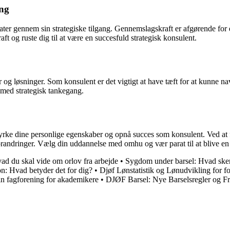
ing
ltater gennem sin strategiske tilgang. Gennemslagskraft er afgørende fo
t og ruste dig til at være en succesfuld strategisk konsulent.
 og løsninger. Som konsulent er det vigtigt at have tæft for at kunne na
 med strategisk tankegang.
tyrke dine personlige egenskaber og opnå succes som konsulent. Ved at f
forandringer. Vælg din uddannelse med omhu og vær parat til at blive en 
vad du skal vide om orlov fra arbejde
•
Sygdom under barsel: Hvad sker 
n: Hvad betyder det for dig?
•
Djøf Lønstatistik og Lønudvikling for f
 fagforening for akademikere
•
DJØF Barsel: Nye Barselsregler og Fr