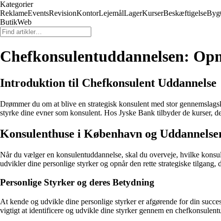
Kategorier
Reklame
Events
Revision
Kontor
Lejemål
Lager
Kurser
Beskæftigelse
Byg
ButikWeb
Chefkonsulentuddannelsen: Opnå
Introduktion til Chefkonsulent Uddannelse
Drømmer du om at blive en strategisk konsulent med stor gennemslagskra
styrke dine evner som konsulent. Hos Jyske Bank tilbyder de kurser, der
Konsulenthuse i København og Uddannelse
Når du vælger en konsulentuddannelse, skal du overveje, hvilke konsule
udvikler dine personlige styrker og opnår den rette strategiske tilgang,
Personlige Styrker og deres Betydning
At kende og udvikle dine personlige styrker er afgørende for din succes
vigtigt at identificere og udvikle dine styrker gennem en chefkonsulentu