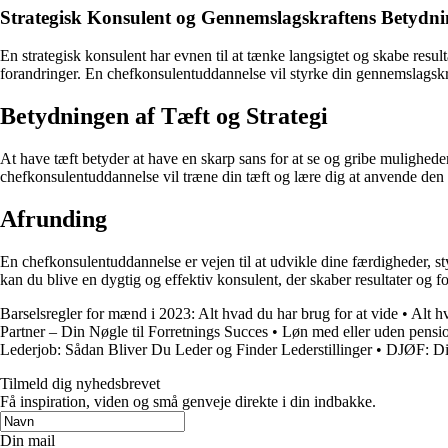
Strategisk Konsulent og Gennemslagskraftens Betydn
En strategisk konsulent har evnen til at tænke langsigtet og skabe resu
forandringer. En chefkonsulentuddannelse vil styrke din gennemslagskraf
Betydningen af Tæft og Strategi
At have tæft betyder at have en skarp sans for at se og gribe muligheder
chefkonsulentuddannelse vil træne din tæft og lære dig at anvende den
Afrunding
En chefkonsulentuddannelse er vejen til at udvikle dine færdigheder, s
kan du blive en dygtig og effektiv konsulent, der skaber resultater og 
Barselsregler for mænd i 2023: Alt hvad du har brug for at vide
•
Alt h
Partner – Din Nøgle til Forretnings Succes
•
Løn med eller uden pensio
Lederjob: Sådan Bliver Du Leder og Finder Lederstillinger
•
DJØF: Din
Tilmeld dig nyhedsbrevet
Få inspiration, viden og små genveje direkte i din indbakke.
Din mail