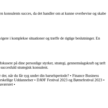
r en konsulents succes, da det handler om at kunne overbevise og skabe
vigere i komplekse situationer og træffe de rigtige beslutninger. En
okusere på dine personlige styrker, strategi, gennemslagskraft og tæft
succesfuld strategisk konsulent.
der, når du får syg under din barselsperiode?
•
Finance Business
orskellige Uddannelser
•
DJØF Festival 2023 og Børnefestival 2023
•
aværsret
•