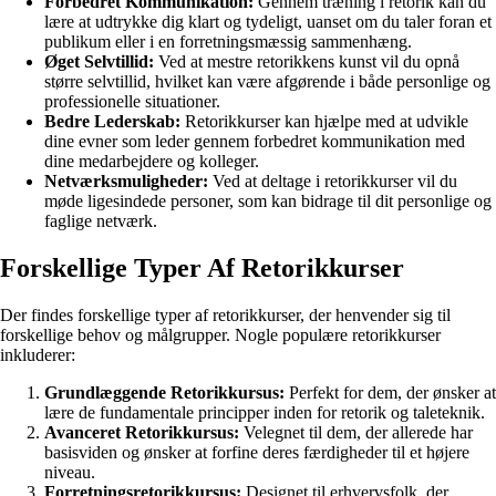
Forbedret Kommunikation:
Gennem træning i retorik kan du
lære at udtrykke dig klart og tydeligt, uanset om du taler foran et
publikum eller i en forretningsmæssig sammenhæng.
Øget Selvtillid:
Ved at mestre retorikkens kunst vil du opnå
større selvtillid, hvilket kan være afgørende i både personlige og
professionelle situationer.
Bedre Lederskab:
Retorikkurser kan hjælpe med at udvikle
dine evner som leder gennem forbedret kommunikation med
dine medarbejdere og kolleger.
Netværksmuligheder:
Ved at deltage i retorikkurser vil du
møde ligesindede personer, som kan bidrage til dit personlige og
faglige netværk.
Forskellige Typer Af Retorikkurser
Der findes forskellige typer af retorikkurser, der henvender sig til
forskellige behov og målgrupper. Nogle populære retorikkurser
inkluderer:
Grundlæggende Retorikkursus:
Perfekt for dem, der ønsker at
lære de fundamentale principper inden for retorik og taleteknik.
Avanceret Retorikkursus:
Velegnet til dem, der allerede har
basisviden og ønsker at forfine deres færdigheder til et højere
niveau.
Forretningsretorikkursus:
Designet til erhvervsfolk, der