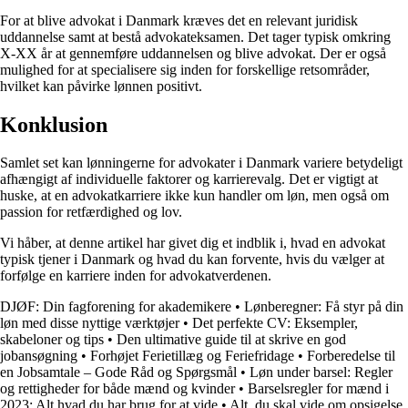
For at blive advokat i Danmark kræves det en relevant juridisk
uddannelse samt at bestå advokateksamen. Det tager typisk omkring
X-XX år at gennemføre uddannelsen og blive advokat. Der er også
mulighed for at specialisere sig inden for forskellige retsområder,
hvilket kan påvirke lønnen positivt.
Konklusion
Samlet set kan lønningerne for advokater i Danmark variere betydeligt
afhængigt af individuelle faktorer og karrierevalg. Det er vigtigt at
huske, at en advokatkarriere ikke kun handler om løn, men også om
passion for retfærdighed og lov.
Vi håber, at denne artikel har givet dig et indblik i, hvad en advokat
typisk tjener i Danmark og hvad du kan forvente, hvis du vælger at
forfølge en karriere inden for advokatverdenen.
DJØF: Din fagforening for akademikere
•
Lønberegner: Få styr på din
løn med disse nyttige værktøjer
•
Det perfekte CV: Eksempler,
skabeloner og tips
•
Den ultimative guide til at skrive en god
jobansøgning
•
Forhøjet Ferietillæg og Feriefridage
•
Forberedelse til
en Jobsamtale – Gode Råd og Spørgsmål
•
Løn under barsel: Regler
og rettigheder for både mænd og kvinder
•
Barselsregler for mænd i
2023: Alt hvad du har brug for at vide
•
Alt, du skal vide om opsigelse