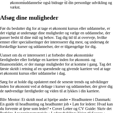
økonomiuddannelse også bidrage til din personlige udvikling og
vækst.
Afsøg dine muligheder
Før du beslutter dig for at tage et økonomi kursus eller uddannelse, er
det vigtigt at undersøge dine muligheder og vælge en uddannelse, der
passer bedst til dine mål og behov. Tag dig tid til at overveje, hvilke
emner eller specialiseringer der interesserer dig mest, og undersøg de
forskellige kurser og uddannelser, der er tilgængelige for dig.
Uanset om du er interesseret i at forbedre dine økonomiske
færdigheder eller forfølge en karriere inden for økonomi- og
finansområdet, er der mange muligheder for at komme i gang. Tag det
første skridt i retning af en spændende og givende karriere ved at tage
et økonomi kursus eller uddannelse i dag.
Sørg for at holde dig opdateret med de seneste trends og udviklinger
inden for økonomi ved at deltage i kurser og uddannelser, der giver dig
de nødvendige færdigheder og viden til at lykkes i din karriere.
Bliv Mentor: Et skridt mod at hjælpe andre
•
Headhuntere i Danmark:
En guide til headhunting og headhunter job
•
Løn for ledere: Hvad kan
du forvente at tjene som leder?
•
Cover Letter og CV Guide: Skriv det