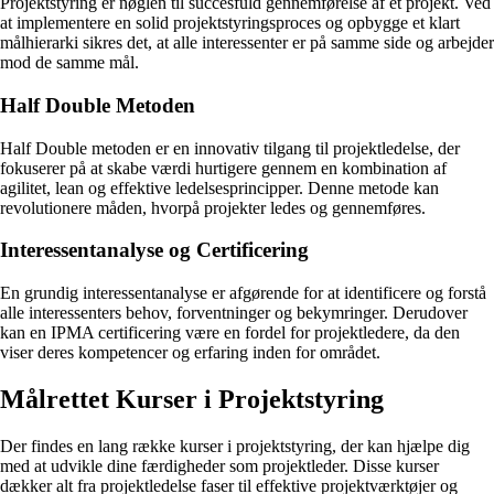
Projektstyring er nøglen til succesfuld gennemførelse af et projekt. Ved
at implementere en solid projektstyringsproces og opbygge et klart
målhierarki sikres det, at alle interessenter er på samme side og arbejder
mod de samme mål.
Half Double Metoden
Half Double metoden er en innovativ tilgang til projektledelse, der
fokuserer på at skabe værdi hurtigere gennem en kombination af
agilitet, lean og effektive ledelsesprincipper. Denne metode kan
revolutionere måden, hvorpå projekter ledes og gennemføres.
Interessentanalyse og Certificering
En grundig interessentanalyse er afgørende for at identificere og forstå
alle interessenters behov, forventninger og bekymringer. Derudover
kan en IPMA certificering være en fordel for projektledere, da den
viser deres kompetencer og erfaring inden for området.
Målrettet Kurser i Projektstyring
Der findes en lang række kurser i projektstyring, der kan hjælpe dig
med at udvikle dine færdigheder som projektleder. Disse kurser
dækker alt fra projektledelse faser til effektive projektværktøjer og